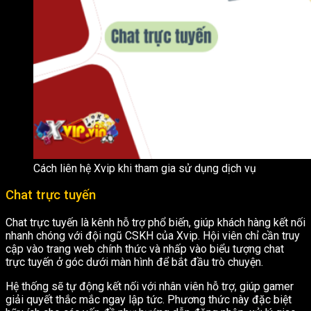
Cách liên hệ Xvip khi tham gia sử dụng dịch vụ
Chat trực tuyến
Chat trực tuyến là kênh hỗ trợ phổ biến, giúp khách hàng kết nối
nhanh chóng với đội ngũ CSKH của Xvip. Hội viên chỉ cần truy
cập vào trang web chính thức và nhấp vào biểu tượng chat
trực tuyến ở góc dưới màn hình để bắt đầu trò chuyện.
Hệ thống sẽ tự động kết nối với nhân viên hỗ trợ, giúp gamer
giải quyết thắc mắc ngay lập tức. Phương thức này đặc biệt