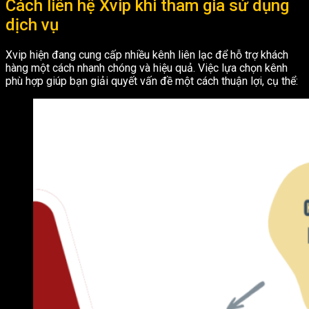
Cách liên hệ Xvip khi tham gia sử dụng
dịch vụ
Xvip hiện đang cung cấp nhiều kênh liên lạc để hỗ trợ khách
hàng một cách nhanh chóng và hiệu quả. Việc lựa chọn kênh
phù hợp giúp bạn giải quyết vấn đề một cách thuận lợi, cụ thể: