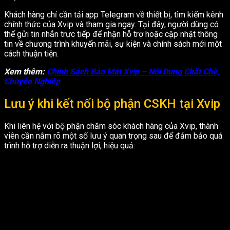
Khách hàng chỉ cần tải app Telegram về thiết bị, tìm kiếm kênh
chính thức của Xvip và tham gia ngay. Tại đây, người dùng có
thể gửi tin nhắn trực tiếp để nhận hỗ trợ hoặc cập nhật thông
tin về chương trình khuyến mãi, sự kiện và chính sách mới một
cách thuận tiện.
Xem thêm:
Chính Sách Bảo Mật Xvip – Nội Dung Chặt Chẽ,
Chuyên Nghiệp
Lưu ý khi kết nối bộ phận CSKH tại Xvip
Khi liên hệ với bộ phận chăm sóc khách hàng của Xvip, thành
viên cần nắm rõ một số lưu ý quan trọng sau để đảm bảo quá
trình hỗ trợ diễn ra thuận lợi, hiệu quả: