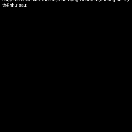
thể như sau: