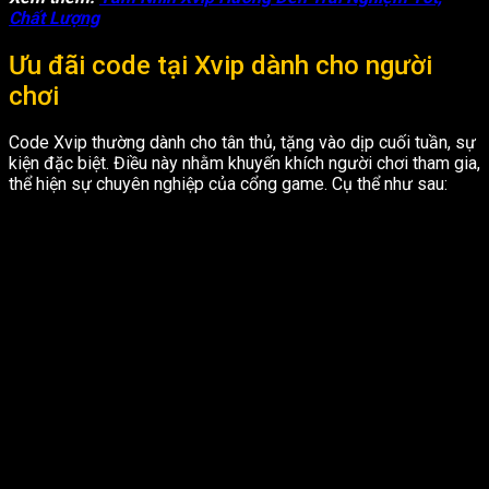
Chất Lượng
Ưu đãi code tại Xvip dành cho người
chơi
Code Xvip thường dành cho tân thủ, tặng vào dịp cuối tuần, sự
kiện đặc biệt. Điều này nhằm khuyến khích người chơi tham gia,
thể hiện sự chuyên nghiệp của cổng game. Cụ thể như sau: