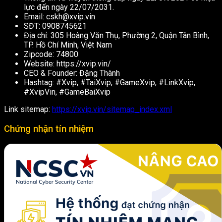
lực đến ngày 22/07/2031.
Email:
cskh@xvip.vin
SĐT: 0908745621
Địa chỉ: 305 Hoàng Văn Thụ, Phường 2, Quận Tân Bình,
TP. Hồ Chí Minh, Việt Nam
Zipcode: 74800
Website: https://xvip.vin/
CEO & Founder: Đặng Thành
Hashtag: #Xvip, #TaiXvip, #GameXvip, #LinkXvip,
#XvipVin, #GameBaiXvip
Link sitemap:
https://xvip.vin/sitemap_index.xml
Chứng nhận tín nhiệm