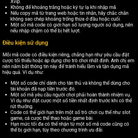
Xvip.
Không để khoảng trắng hoặc ký tự lạ khi nhập mã.
Nếu copy mã từ trang web hoặc tin nhắn, hãy chắc chắn
không sao chép khoảng trống thừa ở đầu hoặc cuối.
Một số mã code có giới hạn số lượng người sử dụng, nên
nếu nhập chậm có thể bị hết lượt.
Điều kiện sử dụng
Mỗi mã code có điều kiện riêng, chẳng hạn như yêu cầu đặt
cược tối thiểu hoặc áp dụng cho trò chơi nhất định. Anh chị em
nên nắm bắt thông tin này để tránh hiểu lầm và tận dụng mã
hiệu quả. Ví dụ như:
Một số code chỉ dành cho tân thủ và không thể dùng cho
tài khoản đã nạp tiền trước đó.
Một số mã yêu cầu người chơi phải hoàn thành nhiệm vụ.
Ví dụ như đặt cược một số tiền nhất định trước khi có thể
rút thưởng.
Code có thể giới hạn trên một số trò chơi cụ thể như slot
game, cá cược thể thao hoặc game bài.
Hạn mức tối đa có thể nhận từ một số mã code cũng có
thể bị giới hạn, tùy theo chương trình ưu đãi.