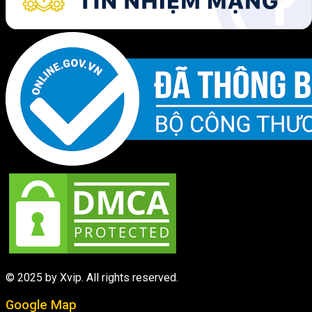
© 2025 by Xvip. All rights reserved.
Google Map