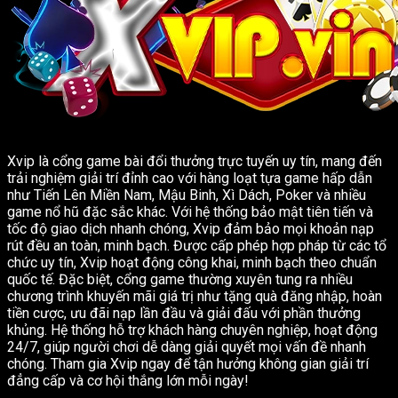
Xvip là cổng game bài đổi thưởng trực tuyến uy tín, mang đến
trải nghiệm giải trí đỉnh cao với hàng loạt tựa game hấp dẫn
như Tiến Lên Miền Nam, Mậu Binh, Xì Dách, Poker và nhiều
game nổ hũ đặc sắc khác. Với hệ thống bảo mật tiên tiến và
tốc độ giao dịch nhanh chóng, Xvip đảm bảo mọi khoản nạp
rút đều an toàn, minh bạch. Được cấp phép hợp pháp từ các tổ
chức uy tín, Xvip hoạt động công khai, minh bạch theo chuẩn
quốc tế. Đặc biệt, cổng game thường xuyên tung ra nhiều
chương trình khuyến mãi giá trị như tặng quà đăng nhập, hoàn
tiền cược, ưu đãi nạp lần đầu và giải đấu với phần thưởng
khủng. Hệ thống hỗ trợ khách hàng chuyên nghiệp, hoạt động
24/7, giúp người chơi dễ dàng giải quyết mọi vấn đề nhanh
chóng. Tham gia Xvip ngay để tận hưởng không gian giải trí
đẳng cấp và cơ hội thắng lớn mỗi ngày!