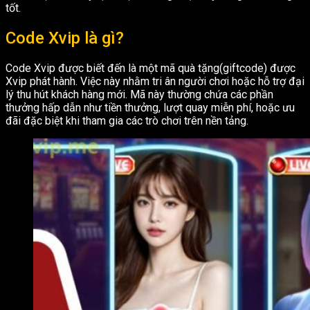
tốt.
Code Xvip là gì?
Code Xvip được biết đến là một mã quà tặng(giftcode) được
Xvip phát hành. Việc này nhằm tri ân người chơi hoặc hỗ trợ đại
lý thu hút khách hàng mới. Mã này thường chứa các phần
thưởng hấp dẫn như tiền thưởng, lượt quay miễn phí, hoặc ưu
đãi đặc biệt khi tham gia các trò chơi trên nền tảng.