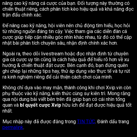
nâng cao kỹ năng cá cược của bạn. Đối tượng này thường có
chiến thuật riêng, cách phân tích kèo hiệu quả và khả năng đọc
trận đấu chính xác.
Để nâng cao kỹ năng, hội viên nên chủ động tìm hiểu, học hỏi
từ những nguồn đáng tin cậy. Việc tham gia các diễn đàn cá
cược giúp tiếp cận nhiều góc nhìn khác nhau, từ đó có thể cập
nhật bài phân tích chuyên sâu, nhận định chính xác hơn.
Ngoài ra, theo dõi livestream hoặc đọc nhận định từ chuyên
gia cá cược uy tín cũng là cách hiệu quả để hiểu rõ hơn về xu
hướng & chiến thuật đặt cược. Bên cạnh đó, bạn đừng quên
ghi chép lại những tips hay, thử áp dụng vào thực tế và tự rút
ra kinh nghiệm riêng để cải thiện cách chơi của mình.
Không chỉ dựa vào may mắn, thành công khi chơi Xvip.vin còn
phụ thuộc vào kỹ năng, kiến thức cùng sự kiên trì. Mong rằng
qua nội dung bài viết bên trên đã giúp bạn có cái nhìn tổng
quan và
bí quyết cược Xvip
hữu ích để đạt được hiệu quả tốt
nhất.
Mục nhập này đã được đăng trong
TIN TỨC
. Đánh dấu trang
permalink
.