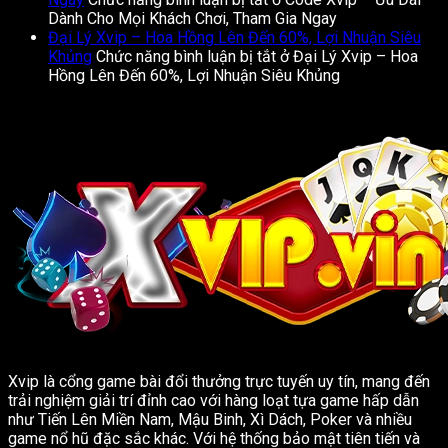
Dành Cho Mọi Khách Chơi, Tham Gia Ngay
Đại Lý Xvip – Hoa Hồng Lên Đến 60%, Lợi Nhuận Siêu
Khủng
Chức năng bình luận bị tắt
ở Đại Lý Xvip – Hoa
Hồng Lên Đến 60%, Lợi Nhuận Siêu Khủng
Xvip là cổng game bài đổi thưởng trực tuyến uy tín, mang đến
trải nghiệm giải trí đỉnh cao với hàng loạt tựa game hấp dẫn
như Tiến Lên Miền Nam, Mậu Binh, Xì Dách, Poker và nhiều
game nổ hũ đặc sắc khác. Với hệ thống bảo mật tiên tiến và