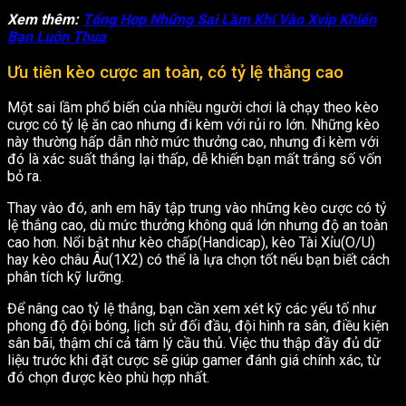
Xem thêm:
Tổng Hợp Những Sai Lầm Khi Vào Xvip Khiến
Bạn Luôn Thua
Ưu tiên kèo cược an toàn, có tỷ lệ thắng cao
Một sai lầm phổ biến của nhiều người chơi là chạy theo kèo
cược có tỷ lệ ăn cao nhưng đi kèm với rủi ro lớn. Những kèo
này thường hấp dẫn nhờ mức thưởng cao, nhưng đi kèm với
đó là xác suất thắng lại thấp, dễ khiến bạn mất trắng số vốn
bỏ ra.
Thay vào đó, anh em hãy tập trung vào những kèo cược có tỷ
lệ thắng cao, dù mức thưởng không quá lớn nhưng độ an toàn
cao hơn. Nổi bật như kèo chấp(Handicap), kèo Tài Xỉu(O/U)
hay kèo châu Âu(1X2) có thể là lựa chọn tốt nếu bạn biết cách
phân tích kỹ lưỡng.
Để nâng cao tỷ lệ thắng, bạn cần xem xét kỹ các yếu tố như
phong độ đội bóng, lịch sử đối đầu, đội hình ra sân, điều kiện
sân bãi, thậm chí cả tâm lý cầu thủ. Việc thu thập đầy đủ dữ
liệu trước khi đặt cược sẽ giúp gamer đánh giá chính xác, từ
đó chọn được kèo phù hợp nhất.