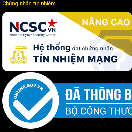
Chứng nhận tín nhiệm