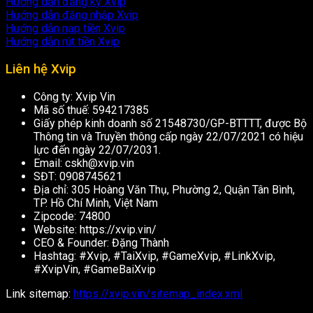
Hướng dẫn đăng ký Xvip
Hướng dẫn đăng nhập Xvip
Hướng dẫn nạp tiền Xvip
Hướng dẫn rút tiền Xvip
Liên hệ Xvip
Công ty: Xvip Vin
Mã số thuế: 594217385
Giấy phép kinh doanh số 21548730/GP-BTTTT, được Bộ
Thông tin và Truyền thông cấp ngày 22/07/2021 có hiệu
lực đến ngày 22/07/2031.
Email:
cskh@xvip.vin
SĐT: 0908745621
Địa chỉ: 305 Hoàng Văn Thụ, Phường 2, Quận Tân Bình,
TP. Hồ Chí Minh, Việt Nam
Zipcode: 74800
Website: https://xvip.vin/
CEO & Founder: Đặng Thành
Hashtag: #Xvip, #TaiXvip, #GameXvip, #LinkXvip,
#XvipVin, #GameBaiXvip
Link sitemap:
https://xvip.vin/sitemap_index.xml