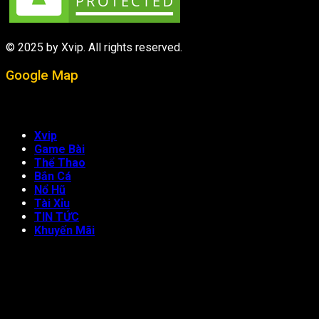
© 2025 by Xvip. All rights reserved.
Google Map
Xvip
Game Bài
Thể Thao
Bắn Cá
Nổ Hũ
Tài Xỉu
TIN TỨC
Khuyến Mãi