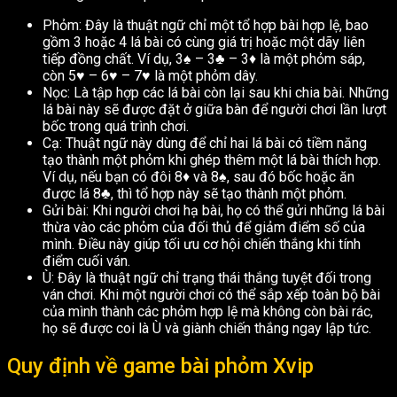
Phỏm: Đây là thuật ngữ chỉ một tổ hợp bài hợp lệ, bao
gồm 3 hoặc 4 lá bài có cùng giá trị hoặc một dãy liên
tiếp đồng chất. Ví dụ, 3♠ – 3♣ – 3♦ là một phỏm sáp,
còn 5♥ – 6♥ – 7♥ là một phỏm dây.
Nọc: Là tập hợp các lá bài còn lại sau khi chia bài. Những
lá bài này sẽ được đặt ở giữa bàn để người chơi lần lượt
bốc trong quá trình chơi.
Cạ: Thuật ngữ này dùng để chỉ hai lá bài có tiềm năng
tạo thành một phỏm khi ghép thêm một lá bài thích hợp.
Ví dụ, nếu bạn có đôi 8♦ và 8♠, sau đó bốc hoặc ăn
được lá 8♣, thì tổ hợp này sẽ tạo thành một phỏm.
Gửi bài: Khi người chơi hạ bài, họ có thể gửi những lá bài
thừa vào các phỏm của đối thủ để giảm điểm số của
mình. Điều này giúp tối ưu cơ hội chiến thắng khi tính
điểm cuối ván.
Ù: Đây là thuật ngữ chỉ trạng thái thắng tuyệt đối trong
ván chơi. Khi một người chơi có thể sắp xếp toàn bộ bài
của mình thành các phỏm hợp lệ mà không còn bài rác,
họ sẽ được coi là Ù và giành chiến thắng ngay lập tức.
Quy định về game bài phỏm Xvip