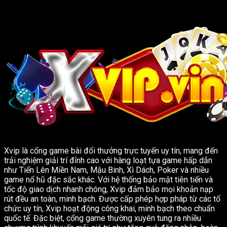
Xvip là cổng game bài đổi thưởng trực tuyến uy tín, mang đến
trải nghiệm giải trí đỉnh cao với hàng loạt tựa game hấp dẫn
như Tiến Lên Miền Nam, Mậu Binh, Xì Dách, Poker và nhiều
game nổ hũ đặc sắc khác. Với hệ thống bảo mật tiên tiến và
tốc độ giao dịch nhanh chóng, Xvip đảm bảo mọi khoản nạp
rút đều an toàn, minh bạch. Được cấp phép hợp pháp từ các tổ
chức uy tín, Xvip hoạt động công khai, minh bạch theo chuẩn
quốc tế. Đặc biệt, cổng game thường xuyên tung ra nhiều