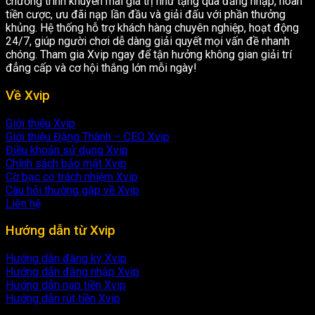
chương trình khuyến mãi giá trị như tặng quà đăng nhập, hoàn
tiền cược, ưu đãi nạp lần đầu và giải đấu với phần thưởng
khủng. Hệ thống hỗ trợ khách hàng chuyên nghiệp, hoạt động
24/7, giúp người chơi dễ dàng giải quyết mọi vấn đề nhanh
chóng. Tham gia Xvip ngay để tận hưởng không gian giải trí
đẳng cấp và cơ hội thắng lớn mỗi ngày!
Về Xvip
Giới thiệu Xvip
Giới thiệu Đặng Thành – CEO Xvip
Điều khoản sử dụng Xvip
Chính sách bảo mật Xvip
Cờ bạc có trách nhiệm Xvip
Câu hỏi thường gặp về Xvip
Liên hệ
Hướng dẫn từ Xvip
Hướng dẫn đăng ký Xvip
Hướng dẫn đăng nhập Xvip
Hướng dẫn nạp tiền Xvip
Hướng dẫn rút tiền Xvip