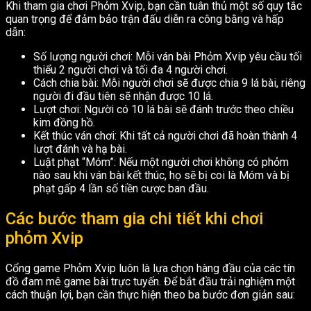
Khi tham gia chơi Phỏm Xvip, bạn cần tuân thủ một số quy tắc
quan trọng để đảm bảo trận đấu diễn ra công bằng và hấp
dẫn:
Số lượng người chơi: Mỗi ván bài Phỏm Xvip yêu cầu tối
thiểu 2 người chơi và tối đa 4 người chơi.
Cách chia bài: Mỗi người chơi sẽ được chia 9 lá bài, riêng
người đi đầu tiên sẽ nhận được 10 lá.
Lượt chơi: Người có 10 lá bài sẽ đánh trước theo chiều
kim đồng hồ.
Kết thúc ván chơi: Khi tất cả người chơi đã hoàn thành 4
lượt đánh và hạ bài.
Luật phạt “Móm”: Nếu một người chơi không có phỏm
nào sau khi ván bài kết thúc, họ sẽ bị coi là Móm và bị
phạt gấp 4 lần số tiền cược ban đầu.
Các bước tham gia chi tiết khi chơi
phỏm Xvip
Cổng game Phỏm Xvip luôn là lựa chọn hàng đầu của các tín
đồ đam mê game bài trực tuyến. Để bắt đầu trải nghiệm một
cách thuận lợi, bạn cần thực hiện theo ba bước đơn giản sau: