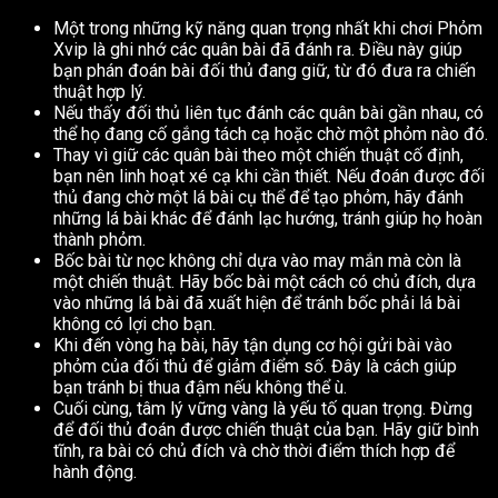
Một trong những kỹ năng quan trọng nhất khi chơi Phỏm
Xvip là ghi nhớ các quân bài đã đánh ra. Điều này giúp
bạn phán đoán bài đối thủ đang giữ, từ đó đưa ra chiến
thuật hợp lý.
Nếu thấy đối thủ liên tục đánh các quân bài gần nhau, có
thể họ đang cố gắng tách cạ hoặc chờ một phỏm nào đó.
Thay vì giữ các quân bài theo một chiến thuật cố định,
bạn nên linh hoạt xé cạ khi cần thiết. Nếu đoán được đối
thủ đang chờ một lá bài cụ thể để tạo phỏm, hãy đánh
những lá bài khác để đánh lạc hướng, tránh giúp họ hoàn
thành phỏm.
Bốc bài từ nọc không chỉ dựa vào may mắn mà còn là
một chiến thuật. Hãy bốc bài một cách có chủ đích, dựa
vào những lá bài đã xuất hiện để tránh bốc phải lá bài
không có lợi cho bạn.
Khi đến vòng hạ bài, hãy tận dụng cơ hội gửi bài vào
phỏm của đối thủ để giảm điểm số. Đây là cách giúp
bạn tránh bị thua đậm nếu không thể ù.
Cuối cùng, tâm lý vững vàng là yếu tố quan trọng. Đừng
để đối thủ đoán được chiến thuật của bạn. Hãy giữ bình
tĩnh, ra bài có chủ đích và chờ thời điểm thích hợp để
hành động.